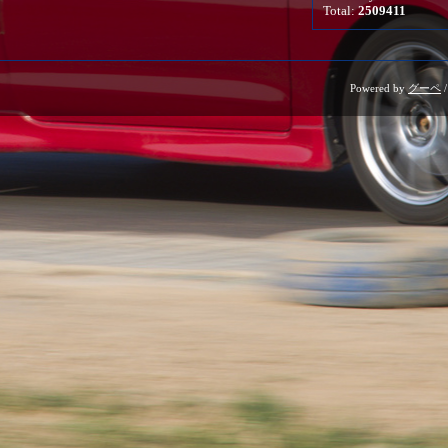
Total:
2509411
Powered by
グーペ