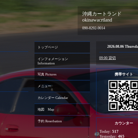
沖縄カートランド
okinawacrtland
090-8292-9014
2026.08.06 Thursd
トップページ
09:00 貸切
インフォメーション
Information
携帯サイト
写真 Pictures
メニュー
カレンダー Calendar
地図 Map
予約 Reserbation
カウンター
Today:
517
Yesterday:
465