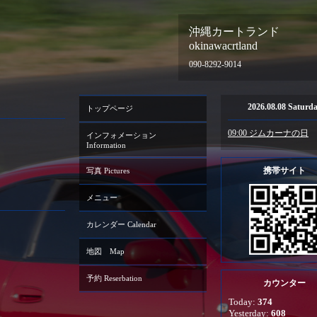
沖縄カートランド
okinawacrtland
090-8292-9014
2026.08.08 Saturd
トップページ
09:00 ジムカーナの日
インフォメーション
Information
携帯サイト
写真 Pictures
メニュー
カレンダー Calendar
地図 Map
予約 Reserbation
カウンター
Today:
374
Yesterday:
608