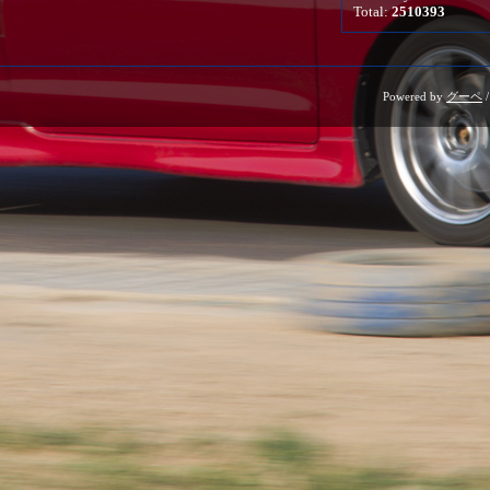
Total:
2510393
Powered by
グーペ