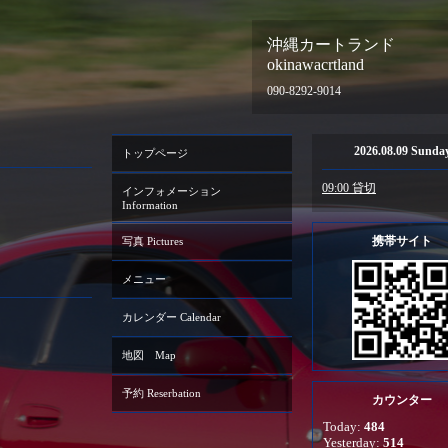
沖縄カートランド
okinawacrtland
090-8292-9014
2026.08.09 Sunda
トップページ
09:00 貸切
インフォメーション
Information
携帯サイト
写真 Pictures
メニュー
カレンダー Calendar
地図 Map
予約 Reserbation
カウンター
Today:
484
Yesterday:
514