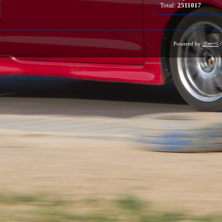
Total:
2511017
Powered by
グーペ