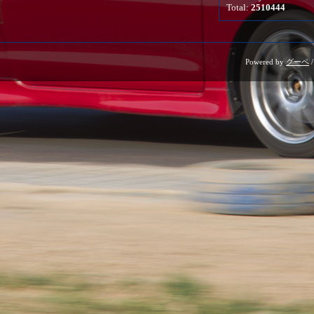
Total:
2510444
Powered by
グーペ