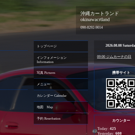
沖縄カートランド
okinawacrtland
090-8292-9014
2026.08.08 Saturd
トップページ
09:00 ジムカーナの日
インフォメーション
Information
携帯サイト
写真 Pictures
メニュー
カレンダー Calendar
地図 Map
予約 Reserbation
カウンター
Today:
425
Yesterday:
608