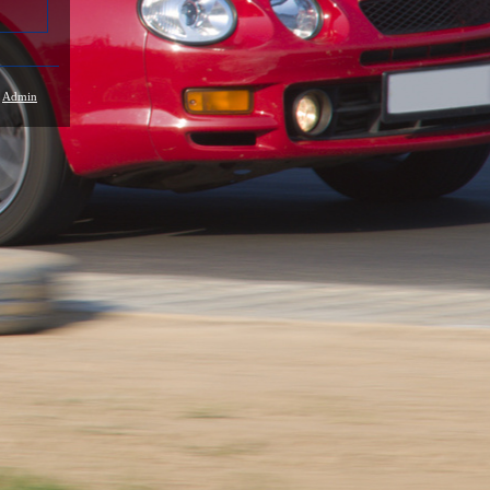
/
Admin