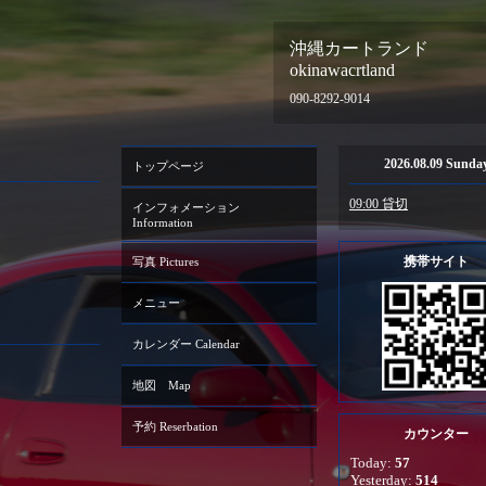
沖縄カートランド
okinawacrtland
090-8292-9014
2026.08.09 Sunda
トップページ
09:00 貸切
インフォメーション
Information
携帯サイト
写真 Pictures
メニュー
カレンダー Calendar
地図 Map
予約 Reserbation
カウンター
Today:
57
Yesterday:
514