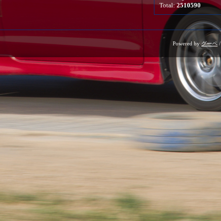
Total:
2510590
Powered by
グーペ