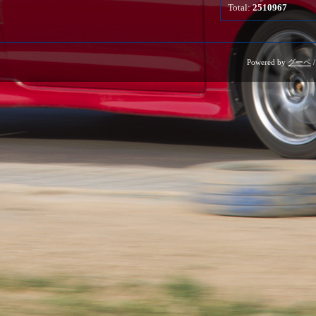
Total:
2510967
Powered by
グーペ