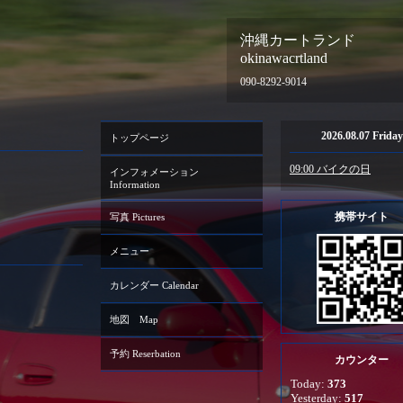
沖縄カートランド
okinawacrtland
090-8292-9014
2026.08.07 Friday
トップページ
09:00 バイクの日
インフォメーション
Information
携帯サイト
写真 Pictures
メニュー
カレンダー Calendar
地図 Map
予約 Reserbation
カウンター
Today:
373
Yesterday:
517