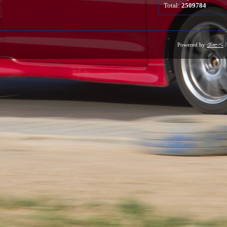
Total:
2509784
Powered by
グーペ