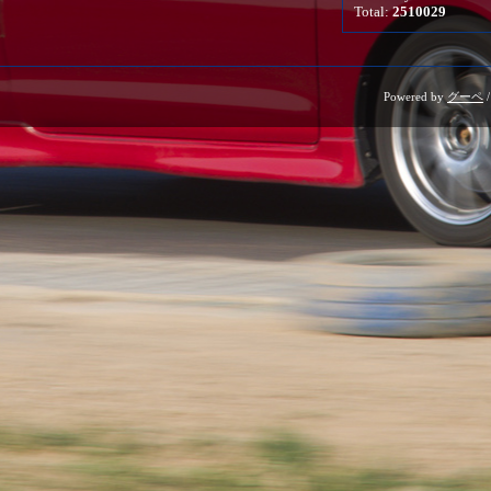
Total:
2510029
Powered by
グーペ