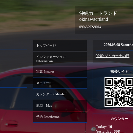
沖縄カートランド
okinawacrtland
090-8292-9014
2026.08.08 Saturd
トップページ
09:00 ジムカーナの日
インフォメーション
Information
携帯サイト
写真 Pictures
メニュー
カレンダー Calendar
地図 Map
予約 Reserbation
カウンター
Today:
10
Yesterday:
608