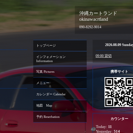
沖縄カートランド
okinawacrtland
090-8292-9014
2026.08.09 Sunda
トップページ
09:00 貸切
インフォメーション
Information
携帯サイト
写真 Pictures
メニュー
カレンダー Calendar
地図 Map
予約 Reserbation
カウンター
Today:
11
Yesterday:
514