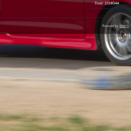
Total:
2510544
Powered by
グーペ