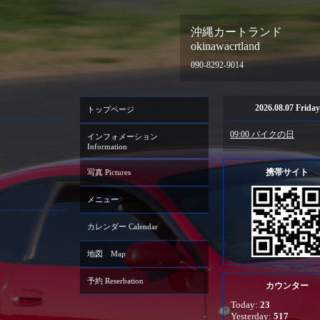
沖縄カートランド
okinawacrtland
090-8292-9014
2026.08.07 Friday
トップページ
09:00 バイクの日
インフォメーション
Information
携帯サイト
写真 Pictures
メニュー
カレンダー Calendar
地図 Map
予約 Reserbation
カウンター
Today:
23
Yesterday:
517