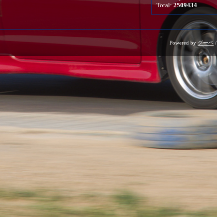
Total:
2509434
Powered by
グーペ