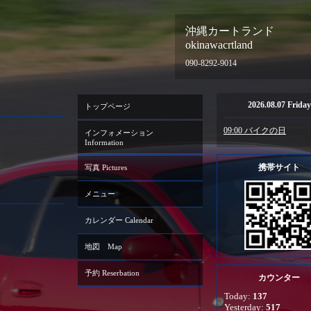
沖縄カートランド
okinawacrtland
090-8292-9014
2026.08.07 Friday
トップページ
09:00 バイクの日
インフォメーション
Information
携帯サイト
写真 Pictures
メニュー
カレンダー Calendar
地図 Map
予約 Reserbation
カウンター
Today:
137
Yesterday:
517