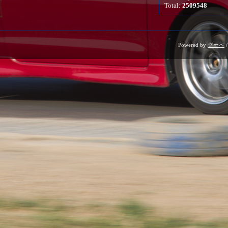
Total:
2509548
Powered by
グーペ