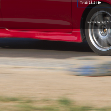
Total:
2510440
Powered by
グーペ