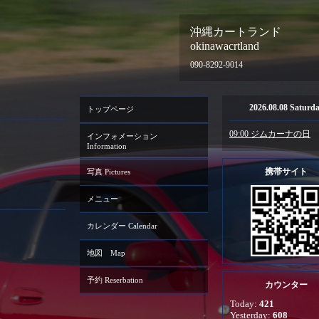
沖縄カートランド
okinawacrtland
090-8292-9014
2026.08.08 Saturd
トップページ
09:00 ジムカーナの日
インフォメーション
Information
携帯サイト
写真 Pictures
メニュー
カレンダー Calendar
地図 Map
予約 Reserbation
カウンター
Today:
421
Yesterday:
608