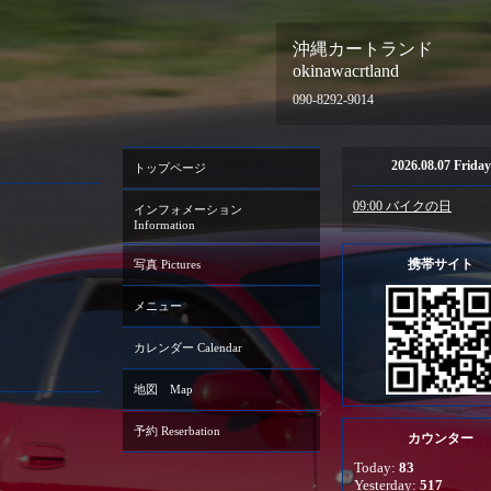
沖縄カートランド
okinawacrtland
090-8292-9014
2026.08.07 Friday
トップページ
09:00 バイクの日
インフォメーション
Information
携帯サイト
写真 Pictures
メニュー
カレンダー Calendar
地図 Map
予約 Reserbation
カウンター
Today:
83
Yesterday:
517