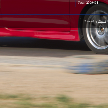
Total:
2509494
Powered by
グーペ