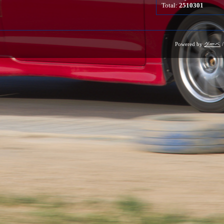
Total:
2510301
Powered by
グーペ