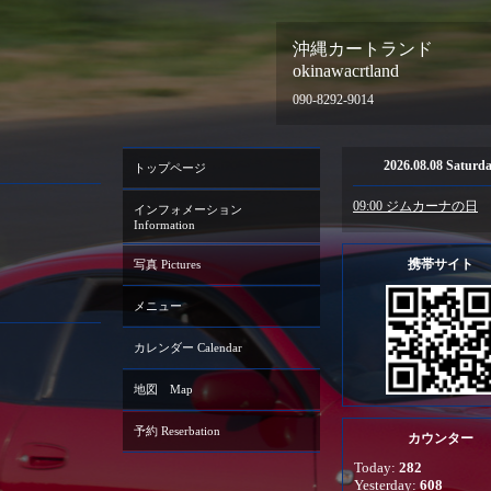
沖縄カートランド
okinawacrtland
090-8292-9014
2026.08.08 Saturd
トップページ
09:00 ジムカーナの日
インフォメーション
Information
携帯サイト
写真 Pictures
メニュー
カレンダー Calendar
地図 Map
予約 Reserbation
カウンター
Today:
282
Yesterday:
608