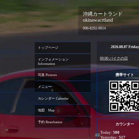
沖縄カートランド
okinawacrtland
090-8292-9014
2026.08.07 Friday
トップページ
09:00 バイクの日
インフォメーション
Information
携帯サイト
写真 Pictures
メニュー
カレンダー Calendar
地図 Map
予約 Reserbation
カウンター
Today:
580
Yesterday:
517