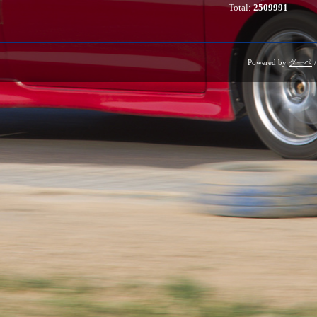
Total:
2509991
Powered by
グーペ