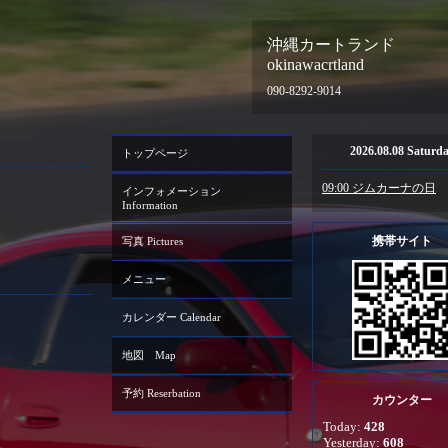
沖縄カートランド
okinawacrtland
090-8292-9014
2026.08.08 Saturd
トップページ
09:00 ジムカーナの日
インフォメーション
Information
携帯サイト
写真 Pictures
メニュー
カレンダー Calendar
地図 Map
予約 Reserbation
カウンター
Today:
428
Yesterday:
608