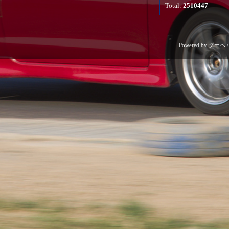
Total:
2510447
Powered by
グーペ