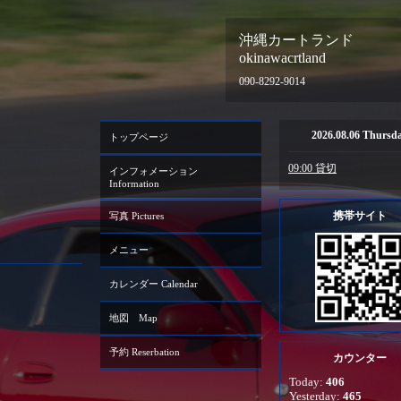
沖縄カートランド
okinawacrtland
090-8292-9014
2026.08.06 Thursd
トップページ
09:00 貸切
インフォメーション
Information
携帯サイト
写真 Pictures
メニュー
カレンダー Calendar
地図 Map
予約 Reserbation
カウンター
Today:
406
Yesterday:
465