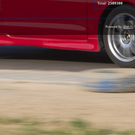
Total:
2509300
Powered by
グーペ