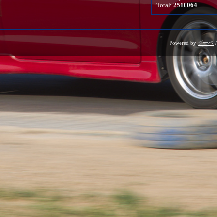
Total:
2510064
Powered by
グーペ