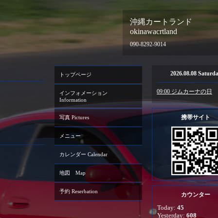
沖縄カートランド
okinawacrtland
090-8292-9014
2026.08.08 Saturd
トップページ
09:00 ジムカーナの日
インフォメーション
Information
携帯サイト
写真 Pictures
メニュー
カレンダー Calendar
地図 Map
予約 Reserbation
カウンター
Today:
45
Yesterday:
608