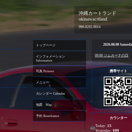
沖縄カートランド
okinawacrtland
090-8292-9014
2026.08.08 Saturd
トップページ
09:00 ジムカーナの日
インフォメーション
Information
携帯サイト
写真 Pictures
メニュー
カレンダー Calendar
地図 Map
予約 Reserbation
カウンター
Today:
15
Yesterday:
608