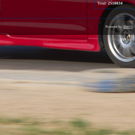
Total:
2510034
Powered by
グーペ