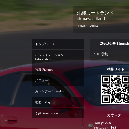
沖縄カートランド
okinawacrtland
090-8292-9014
2026.08.06 Thursd
トップページ
09:00 貸切
インフォメーション
Information
携帯サイト
写真 Pictures
メニュー
カレンダー Calendar
地図 Map
予約 Reserbation
カウンター
Today:
276
Yesterday:
465