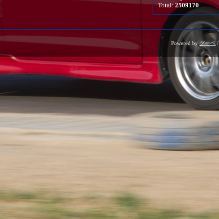
Total:
2509170
Powered by
グーペ